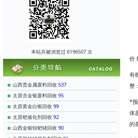
本站共被浏览过 6196507 次
价
有
山西贵金属废料回收
537
整
太原含金银废料回收
95
*
太原黄金白银回收
99
体
太原钯催化剂回收
92
的
山西金银铂钯铑回收
90