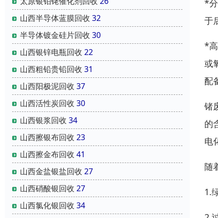
太原银铂铑催化剂回收
26
*
山西半导体蓝膜回收
32
于
半导体镀金硅片回收
30
*
山西银锌电瓶回收
22
或
山西粗铅贵铅回收
31
配
山西阳极泥回收
37
山西活性炭回收
30
锗
山西银浆回收
34
的
山西擦银布回收
23
电
山西擦金布回收
41
随
山西金盐银盐回收
27
山西硝酸银回收
27
1
山西氯化银回收
34
2