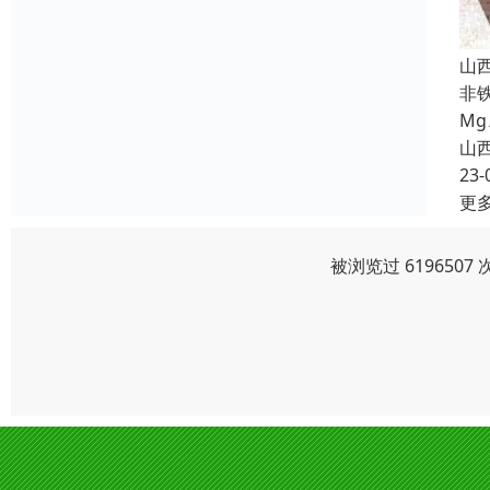
山
非
M
山
23-
更
被浏览过 619650