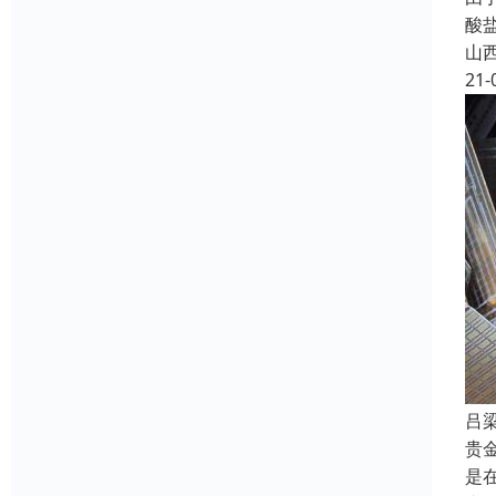
酸
山
21-
吕
贵
是