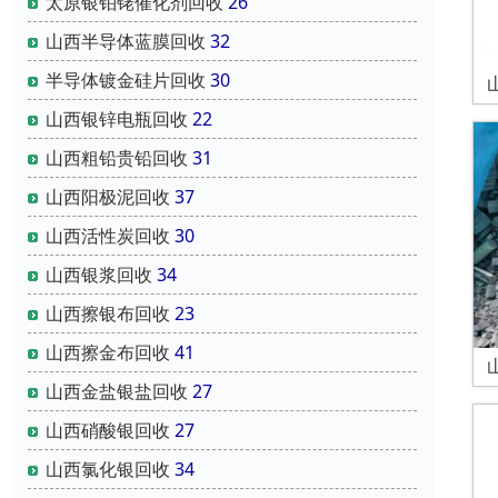
太原银铂铑催化剂回收
26
山西半导体蓝膜回收
32
半导体镀金硅片回收
30
山西银锌电瓶回收
22
山西粗铅贵铅回收
31
山西阳极泥回收
37
山西活性炭回收
30
山西银浆回收
34
山西擦银布回收
23
山西擦金布回收
41
山西金盐银盐回收
27
山西硝酸银回收
27
山西氯化银回收
34