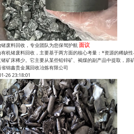
面议
治锗废料回收，专业团队为您保驾护航
动有机锗废料回收，主要基于两方面的核心考量：*资源的稀缺
立锗矿床稀少。它主要从某些铅锌矿、褐煤的副产品中提取，原
西省锦鑫贵金属回收冶炼有限公司
01-26 23:18:01