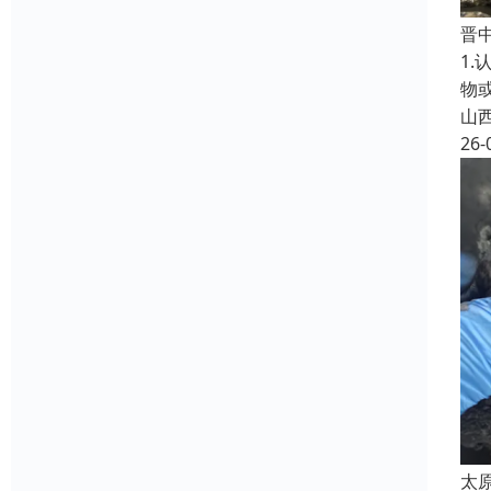
晋
1
物
山
26-
太