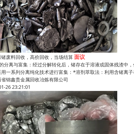
面议
原锗废料回收，高价回收，当场结算
锗的分离与富集：经过分解转化后，锗存在于溶液或固体残渣中
采用一系列分离纯化技术进行富集：*溶剂萃取法：利用含锗离
西省锦鑫贵金属回收冶炼有限公司
01-26 23:21:01