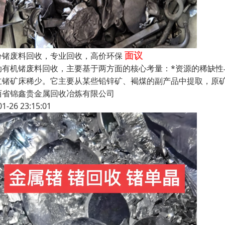
面议
汾锗废料回收，专业回收，高价环保
动有机锗废料回收，主要基于两方面的核心考量：*资源的稀缺
立锗矿床稀少。它主要从某些铅锌矿、褐煤的副产品中提取，原
西省锦鑫贵金属回收冶炼有限公司
01-26 23:15:01