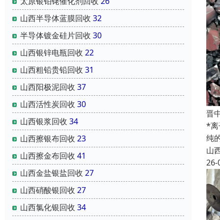
太原银铂铑催化剂回收
26
山西半导体蓝膜回收
32
半导体镀金硅片回收
30
山西银锌电瓶回收
22
山西粗铅贵铅回收
31
山西阳极泥回收
37
山西活性炭回收
30
晋
山西银浆回收
34
*
纯
山西擦银布回收
23
山
山西擦金布回收
41
26-
山西金盐银盐回收
27
山西硝酸银回收
27
山西氯化银回收
34