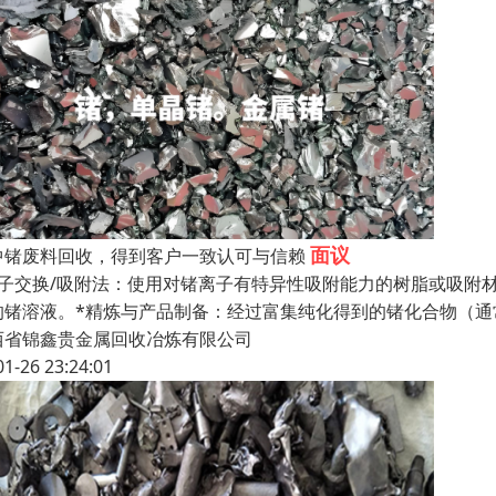
面议
中锗废料回收，得到客户一致认可与信赖
离子交换/吸附法：使用对锗离子有特异性吸附能力的树脂或吸附
的锗溶液。*精炼与产品制备：经过富集纯化得到的锗化合物（
西省锦鑫贵金属回收冶炼有限公司
01-26 23:24:01