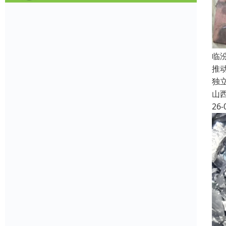
临
推
独
山
26-