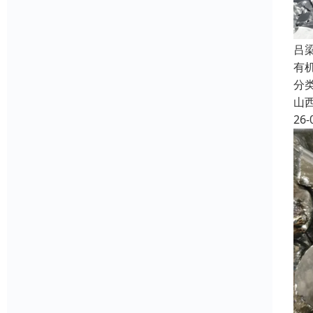
吕
有
分
山
26-