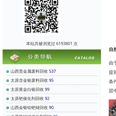
本站共被浏览过 6193801 次
自
由
山西贵金属废料回收
537
提
太原含金银废料回收
95
条
太原黄金白银回收
99
层
太原钯催化剂回收
92
山西金银铂钯铑回收
90