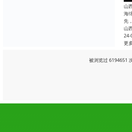
山
海
先
山
24-
更
被浏览过 619465