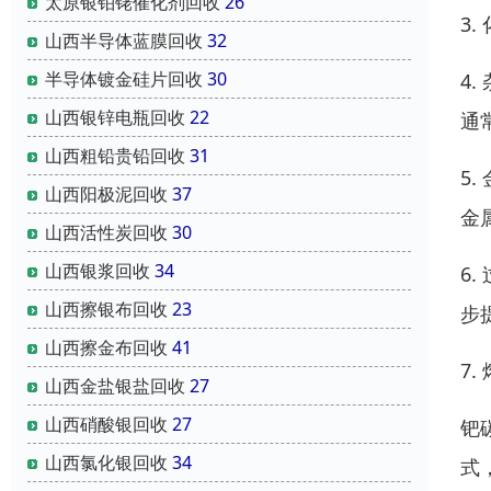
太原银铂铑催化剂回收
26
3
山西半导体蓝膜回收
32
半导体镀金硅片回收
30
4
山西银锌电瓶回收
22
通
山西粗铅贵铅回收
31
5
山西阳极泥回收
37
金
山西活性炭回收
30
山西银浆回收
34
6
山西擦银布回收
23
步
山西擦金布回收
41
7
山西金盐银盐回收
27
山西硝酸银回收
27
钯
山西氯化银回收
34
式