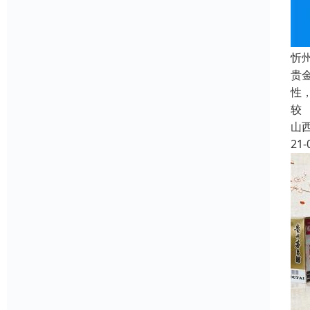
忻
贵
性
较
山
21-