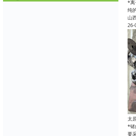
*
纯
山
26-
太
*
要