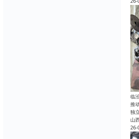
26-
临
推
独
山
26-