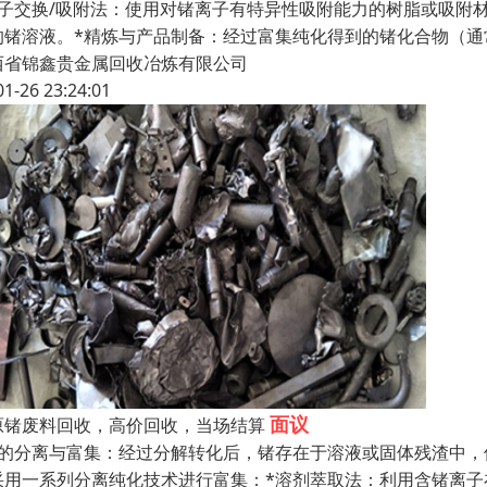
离子交换/吸附法：使用对锗离子有特异性吸附能力的树脂或吸附
的锗溶液。*精炼与产品制备：经过富集纯化得到的锗化合物（
西省锦鑫贵金属回收冶炼有限公司
01-26 23:24:01
面议
原锗废料回收，高价回收，当场结算
锗的分离与富集：经过分解转化后，锗存在于溶液或固体残渣中
采用一系列分离纯化技术进行富集：*溶剂萃取法：利用含锗离