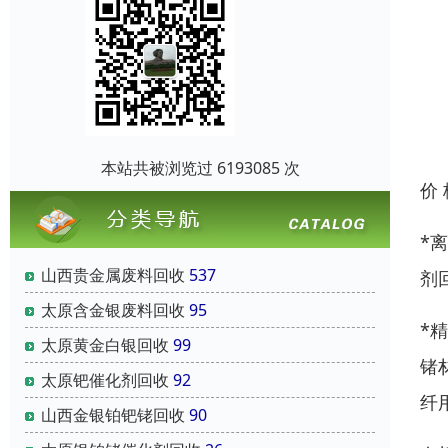
本站共被浏览过 6193085 次
价
*
山西贵金属废料回收
537
剂
太原含金银废料回收
95
*
太原黄金白银回收
99
锗
太原钯催化剂回收
92
纤
山西金银铂钯铑回收
90