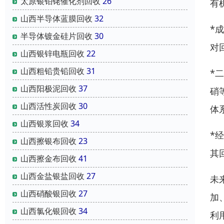
太原银铂铑催化剂回收
26
有
山西半导体蓝膜回收
32
*
半导体镀金硅片回收
30
对
山西银锌电瓶回收
22
山西粗铅贵铅回收
31
*
山西阳极泥回收
37
硝
山西活性炭回收
30
体
山西银浆回收
34
*
山西擦银布回收
23
其
山西擦金布回收
41
山西金盐银盐回收
27
未
山西硝酸银回收
27
加
山西氯化银回收
34
利