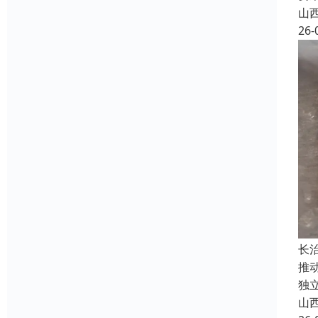
山
26-
长
推
独
山