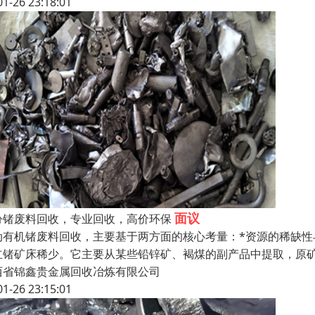
01-26 23:18:01
面议
汾锗废料回收，专业回收，高价环保
动有机锗废料回收，主要基于两方面的核心考量：*资源的稀缺
立锗矿床稀少。它主要从某些铅锌矿、褐煤的副产品中提取，原
西省锦鑫贵金属回收冶炼有限公司
01-26 23:15:01