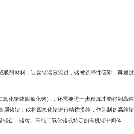
脂或吸附材料，让含锗溶液流过，锗被选择性吸附，再通
二氧化锗或四氯化锗），还需要进一步精炼才能得到高纯
金属锗锭；或将四氯化锗进行精馏提纯，作为制备高纯锗
是锗锭、锗粒、高纯二氧化锗或特定的有机锗中间体。