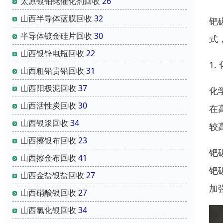
太原银铂铑催化剂回收
26
山西半导体蓝膜回收
32
钯
半导体镀金硅片回收
30
式
山西银锌电瓶回收
22
1.
山西粗铅贵铅回收
31
山西阳极泥回收
37
化
山西活性炭回收
30
在
山西银浆回收
34
较
山西擦银布回收
23
钯
山西擦金布回收
41
钯
山西金盐银盐回收
27
加
山西硝酸银回收
27
山西氯化银回收
34