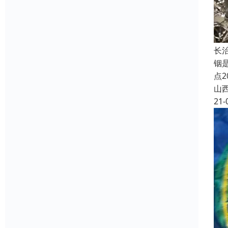
长
铟是
点
山
21-