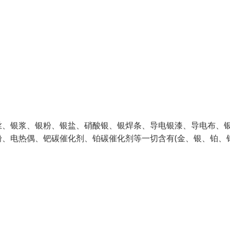
丝、银浆、银粉、银盐、硝酸银、银焊条、导电银漆、导电布、
、电热偶、钯碳催化剂、铂碳催化剂等一切含有(金、银、铂、