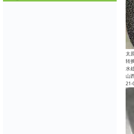
太
转
水
山
21-