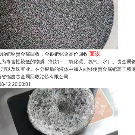
面议
原铂钯铑贵金属回收，金银钯铑金高价回收
换为毒害性较低的物质（例如：二氧化碳、氮气、水）。贵金属
处理以及珠宝业。在分银后的液体中加入能够使贵金属钯离子积
西省锦鑫贵金属回收冶炼有限公司
08-12 20:00:01