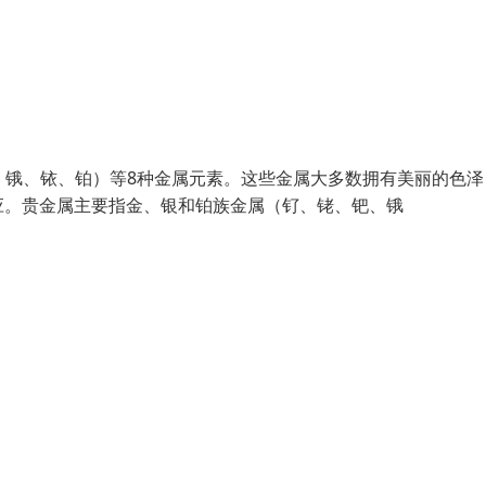
铑、钯、锇、铱、铂）等8种金属元素。这些金属大多数拥有美丽的色
应。贵金属主要指金、银和铂族金属（钌、铑、钯、锇