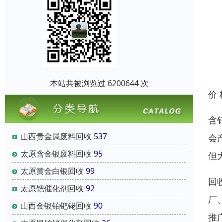
本站共被浏览过 6200644 次
价
含
山西贵金属废料回收
537
会
太原含金银废料回收
95
但
太原黄金白银回收
99
回
太原钯催化剂回收
92
厂
山西金银铂钯铑回收
90
推