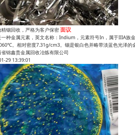
面议
治精铟回收，严格为客户保密
一种金属元素，英文名称：Indium，元素符号In，属于IIIA族
2060℃。相对密度7.31g/cm3。铟是银白色并略带淡蓝色光
西省锦鑫贵金属回收冶炼有限公司
01-29 13:39:01