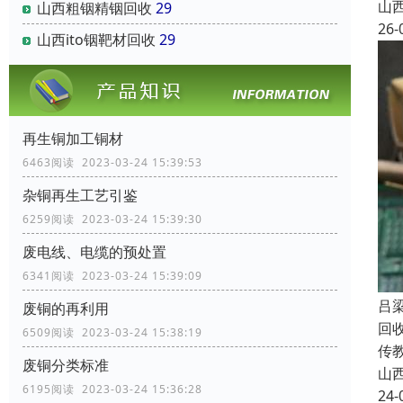
山
山西粗铟精铟回收
29
26-
山西ito铟靶材回收
29
再生铜加工铜材
6463阅读 2023-03-24 15:39:53
杂铜再生工艺引鉴
6259阅读 2023-03-24 15:39:30
废电线、电缆的预处置
6341阅读 2023-03-24 15:39:09
吕
废铜的再利用
回
6509阅读 2023-03-24 15:38:19
传
废铜分类标准
山
6195阅读 2023-03-24 15:36:28
24-