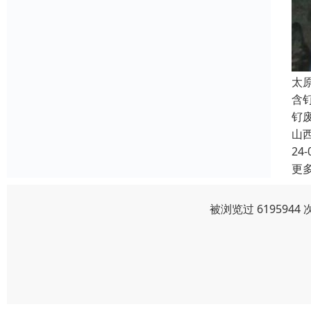
太
含
钌
山
24-
更
被浏览过 619594