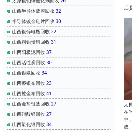
太原银铂铑催化剂回收
26
后
山西半导体蓝膜回收
32
半导体镀金硅片回收
30
山西银锌电瓶回收
22
山西粗铅贵铅回收
31
山西阳极泥回收
37
山西活性炭回收
30
山西银浆回收
34
山西擦银布回收
23
山西擦金布回收
41
山西金盐银盐回收
27
太
在
山西硝酸银回收
27
中
山西氯化银回收
34
成