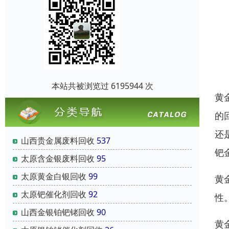
本站共被浏览过 6195944 次
黄
的
还
山西贵金属废料回收
537
钯
太原含金银废料回收
95
太原黄金白银回收
99
黄
太原钯催化剂回收
92
性
山西金银铂钯铑回收
90
黄