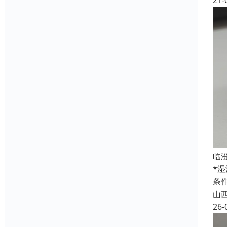
21-
临
*
条
山
26-