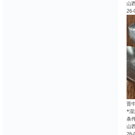
山
26-
晋
*
条
山
26-