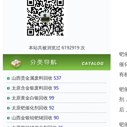
本站共被浏览过 6192919 次
钯
催
有
山西贵金属废料回收
537
太原含金银废料回收
95
钯
太原黄金白银回收
99
剂
太原钯催化剂回收
92
后
山西金银铂钯铑回收
90
钯