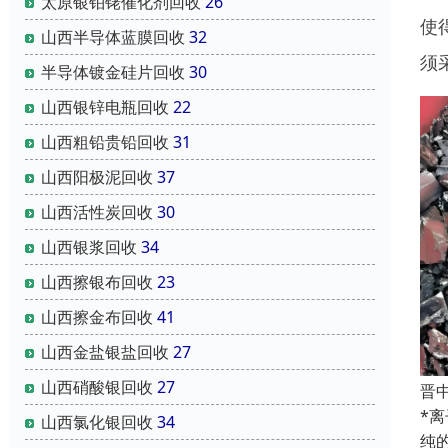
太原银铂铑催化剂回收
26
使
山西半导体蓝膜回收
32
须
半导体镀金硅片回收
30
山西银锌电瓶回收
22
山西粗铅贵铅回收
31
山西阳极泥回收
37
山西活性炭回收
30
山西银浆回收
34
山西擦银布回收
23
山西擦金布回收
41
山西金盐银盐回收
27
山西硝酸银回收
27
晋
*
山西氯化银回收
34
纯