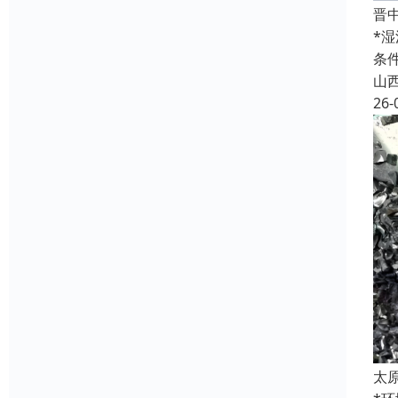
晋
*
条
山
26-
太