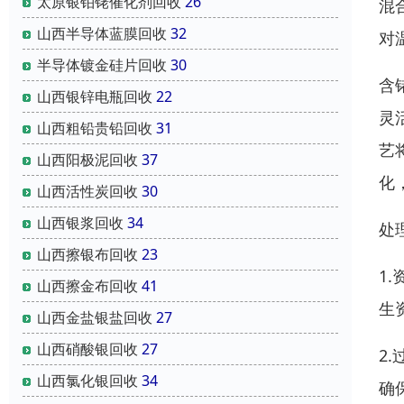
太原银铂铑催化剂回收
26
混
山西半导体蓝膜回收
32
对
半导体镀金硅片回收
30
含
山西银锌电瓶回收
22
灵
山西粗铅贵铅回收
31
艺
山西阳极泥回收
37
化
山西活性炭回收
30
山西银浆回收
34
处
山西擦银布回收
23
1
山西擦金布回收
41
生
山西金盐银盐回收
27
山西硝酸银回收
27
2
山西氯化银回收
34
确