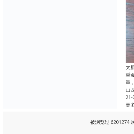
太
重
重
山
21-
更
被浏览过 620127