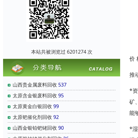
本站共被浏览过 6201274 次
价
推
山西贵金属废料回收
537
*
太原含金银废料回收
95
矿
太原黄金白银回收
99
能
太原钯催化剂回收
92
山西金银铂钯铑回收
90
*