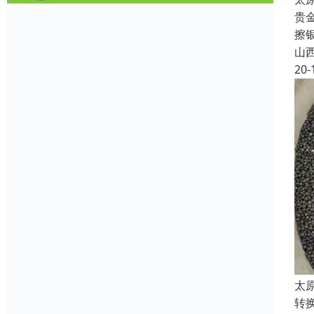
贵
擦
山
20-
太
转