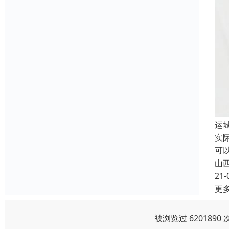
运
实
可
山
21-
更
被浏览过 620189