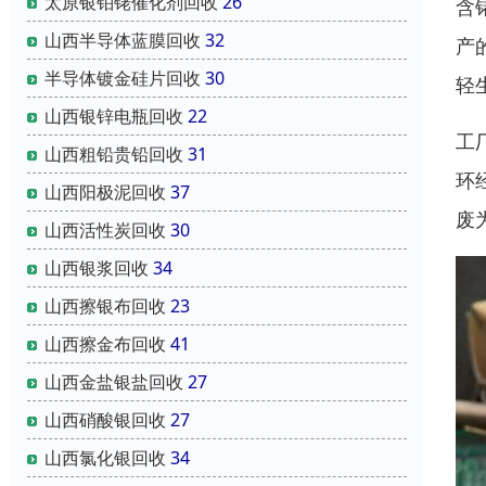
太原银铂铑催化剂回收
26
含
山西半导体蓝膜回收
32
产
半导体镀金硅片回收
30
轻
山西银锌电瓶回收
22
工
山西粗铅贵铅回收
31
环
山西阳极泥回收
37
废
山西活性炭回收
30
山西银浆回收
34
山西擦银布回收
23
山西擦金布回收
41
山西金盐银盐回收
27
山西硝酸银回收
27
山西氯化银回收
34