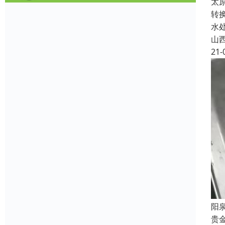
太
转
水
山
21-
阳
贵