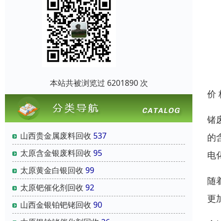
本站共被浏览过 6201890 次
价
锗
山西贵金属废料回收
537
的
太原含金银废料回收
95
电
太原黄金白银回收
99
随
太原钯催化剂回收
92
更
山西金银铂钯铑回收
90