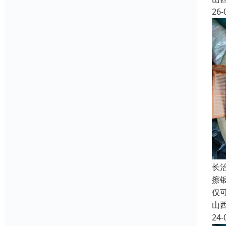
26-
长
擦
仅
山
24-