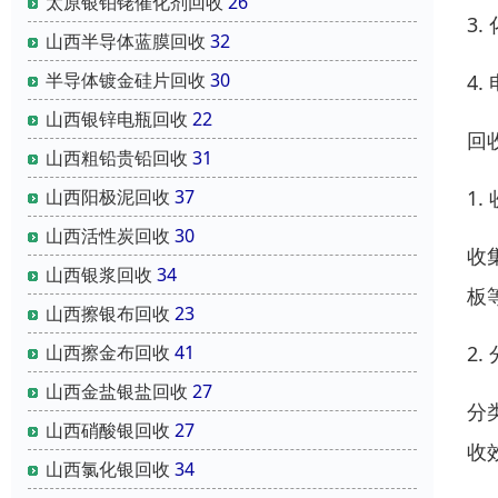
太原银铂铑催化剂回收
26
3
山西半导体蓝膜回收
32
半导体镀金硅片回收
30
4
山西银锌电瓶回收
22
回
山西粗铅贵铅回收
31
1.
山西阳极泥回收
37
山西活性炭回收
30
收
山西银浆回收
34
板
山西擦银布回收
23
2.
山西擦金布回收
41
山西金盐银盐回收
27
分
山西硝酸银回收
27
收
山西氯化银回收
34