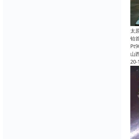
太
铂
Pt
山
20-