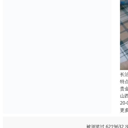
长
特
贵
山
20-
更
被浏览过 621963