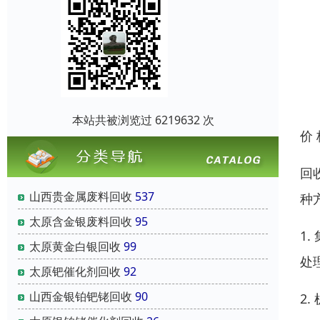
本站共被浏览过 6219632 次
价
回
山西贵金属废料回收
537
种
太原含金银废料回收
95
1
太原黄金白银回收
99
处
太原钯催化剂回收
92
山西金银铂钯铑回收
90
2