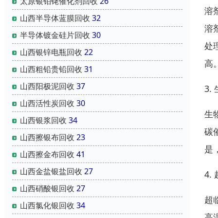
太原银铂铑催化剂回收
26
溶
山西半导体蓝膜回收
32
溶
半导体镀金硅片回收
30
处
山西银锌电瓶回收
22
高
山西粗铅贵铅回收
31
山西阳极泥回收
37
3.
山西活性炭回收
30
生
山西银浆回收
34
碳
山西擦银布回收
23
是
山西擦金布回收
41
山西金盐银盐回收
27
4
山西硝酸银回收
27
超
山西氯化银回收
34
高