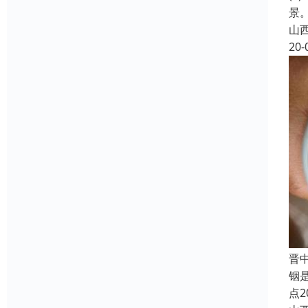
景
山
20-
晋
铟是
点