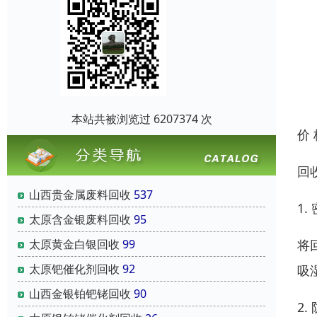
本站共被浏览过 6207374 次
价
回
山西贵金属废料回收
537
1.
太原含金银废料回收
95
将
太原黄金白银回收
99
太原钯催化剂回收
92
吸
山西金银铂钯铑回收
90
2.