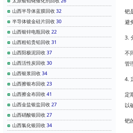
太原银铂铑催化剂回收
26
钯
山西半导体蓝膜回收
32
半导体镀金硅片回收
30
避
山西银锌电瓶回收
22
3.
山西粗铅贵铅回收
31
不
山西阳极泥回收
37
山西活性炭回收
30
管
山西银浆回收
34
4.
山西擦银布回收
23
定
山西擦金布回收
41
山西金盐银盐回收
27
以
山西硝酸银回收
27
钯
山西氯化银回收
34