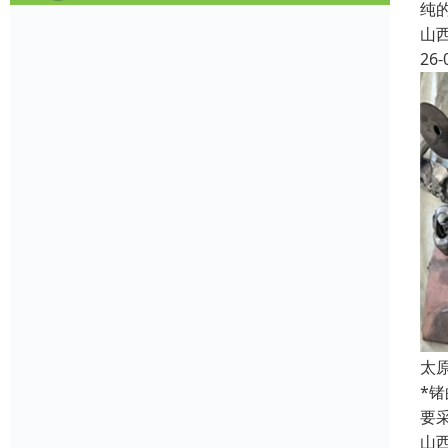
纯
山
26-
太
*
要
山