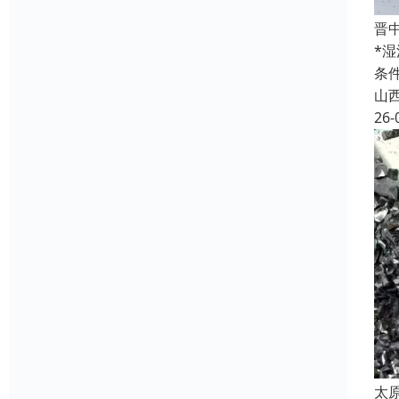
晋
*
条
山
26-
太