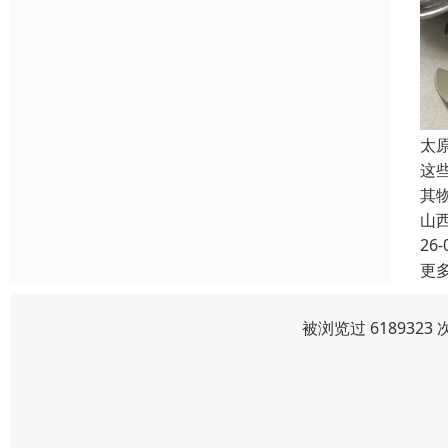
太
这
其
山
26-
更
被浏览过 618932