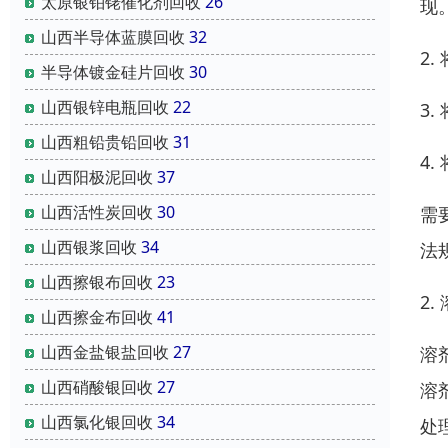
太原银铂铑催化剂回收
26
现
山西半导体蓝膜回收
32
2
半导体镀金硅片回收
30
山西银锌电瓶回收
22
3
山西粗铅贵铅回收
31
4
山西阳极泥回收
37
山西活性炭回收
30
需
山西银浆回收
34
法
山西擦银布回收
23
2.
山西擦金布回收
41
山西金盐银盐回收
27
溶
山西硝酸银回收
27
溶
山西氯化银回收
34
处