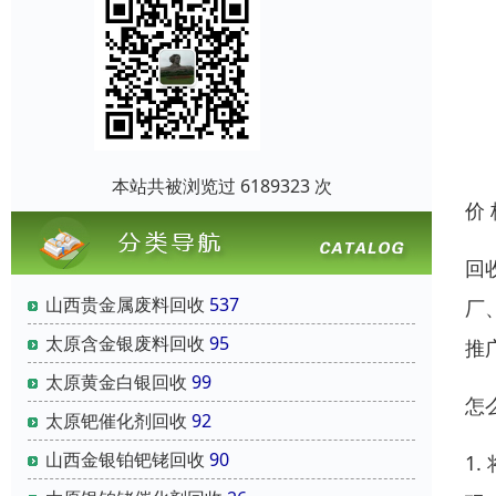
本站共被浏览过 6189323 次
价
回
山西贵金属废料回收
537
厂
太原含金银废料回收
95
推
太原黄金白银回收
99
怎
太原钯催化剂回收
92
山西金银铂钯铑回收
90
1