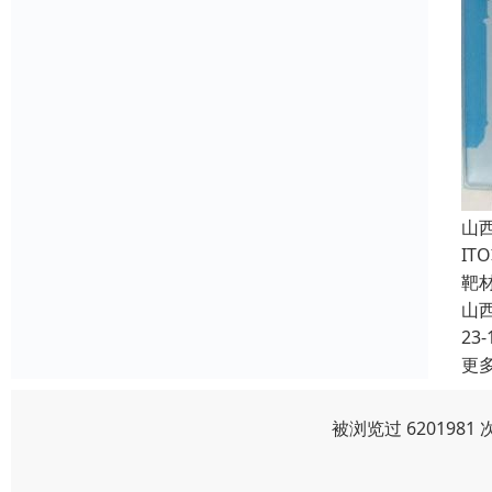
山
I
靶
山
23-
更
被浏览过 620198