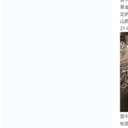
黄
定
山
21-
晋
铂