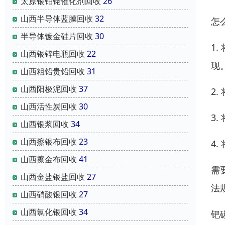
太原银铂铑催化剂回收
26
山西半导体蓝膜回收
32
怎
半导体镀金硅片回收
30
1
山西银锌电瓶回收
22
现
山西粗铅贵铅回收
31
山西阳极泥回收
37
2
山西活性炭回收
30
3
山西银浆回收
34
山西擦银布回收
23
4
山西擦金布回收
41
需
山西金盐银盐回收
27
法
山西硝酸银回收
27
山西氯化银回收
34
钯