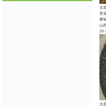
太
贵
擦
山
20-
太