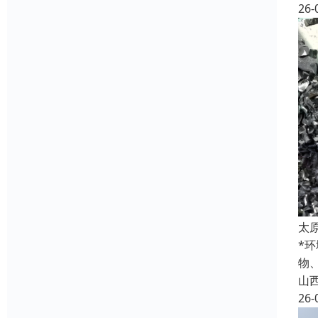
26-
太
*
物
山
26-