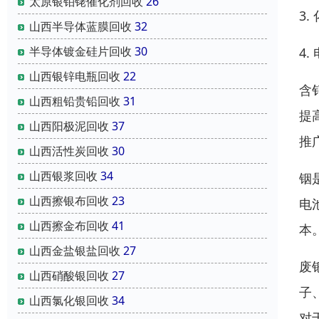
太原银铂铑催化剂回收
26
3
山西半导体蓝膜回收
32
半导体镀金硅片回收
30
4
山西银锌电瓶回收
22
含
山西粗铅贵铅回收
31
提
山西阳极泥回收
37
推
山西活性炭回收
30
山西银浆回收
34
铟
山西擦银布回收
23
电
山西擦金布回收
41
本
山西金盐银盐回收
27
废
山西硝酸银回收
27
子
山西氯化银回收
34
对