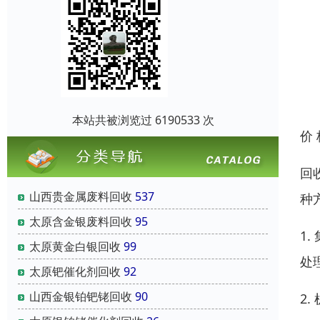
本站共被浏览过 6190533 次
价
回
山西贵金属废料回收
537
种
太原含金银废料回收
95
1
太原黄金白银回收
99
处
太原钯催化剂回收
92
山西金银铂钯铑回收
90
2