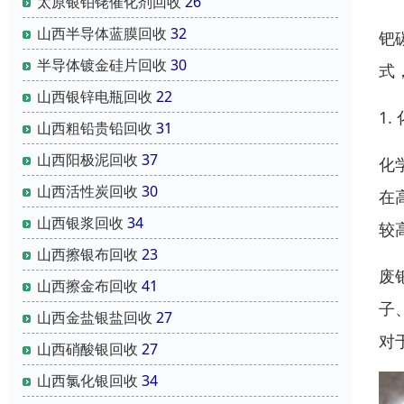
太原银铂铑催化剂回收
26
山西半导体蓝膜回收
32
钯
半导体镀金硅片回收
30
式
山西银锌电瓶回收
22
1.
山西粗铅贵铅回收
31
山西阳极泥回收
37
化
山西活性炭回收
30
在
山西银浆回收
34
较
山西擦银布回收
23
废
山西擦金布回收
41
子
山西金盐银盐回收
27
对
山西硝酸银回收
27
山西氯化银回收
34