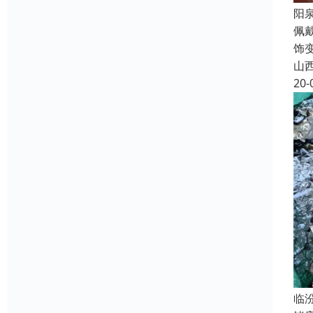
阳
佩
饰
山
20-
临