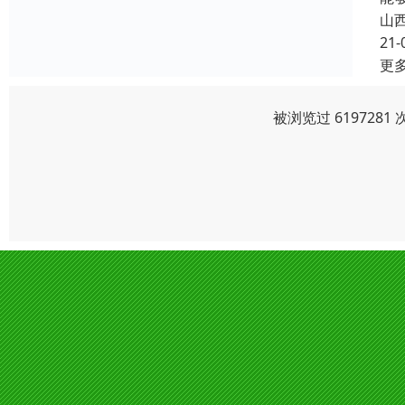
山
21-
更
被浏览过 619728