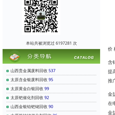
本站共被浏览过 6197281 次
价
含
山西贵金属废料回收
537
提
太原含金银废料回收
95
推
太原黄金白银回收
99
金
太原钯催化剂回收
92
在
山西金银铂钯铑回收
90
金