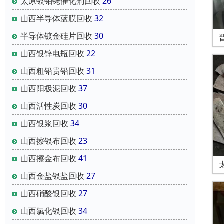
太原银铂铑催化剂回收
26
山西半导体蓝膜回收
32
半导体镀金硅片回收
30
山西银锌电瓶回收
22
山西粗铅贵铅回收
31
山西阳极泥回收
37
山西活性炭回收
30
山西银浆回收
34
山西擦银布回收
23
山西擦金布回收
41
山西金盐银盐回收
27
山西硝酸银回收
27
山西氯化银回收
34